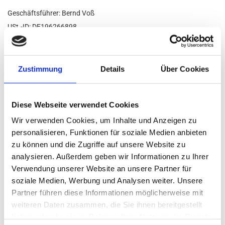
Ge­schäfts­füh­rer: Bernd Voß
USt.-ID: DE196266898
Steu­er­num­mer: 460/132/03790
Re­gis­ter­num­mer: HRB 20906
Re­gis­ter­ge­richt: Amts­ge­richt Bre­men
Zustimmung
Details
Über Cookies
Diese Webseite verwendet Cookies
Gesetzliche Berufsbezeichnung: Tischlermeister, verliehen in der
Bundesrepublik Deutschland
Wir verwenden Cookies, um Inhalte und Anzeigen zu
personalisieren, Funktionen für soziale Medien anbieten
Berufsrechtliche Regelungen: Handwerksordnung (zu finden im
zu können und die Zugriffe auf unsere Website zu
Bundesgesetzblatt I Seite 3074; 2006 I Seite 2095, in der Fassung
vom 24. September 1998)
analysieren. Außerdem geben wir Informationen zu Ihrer
Verwendung unserer Website an unsere Partner für
Zuständige Kammer: Handwerkskammer Bremen, Ansgaritorstraße
24, 28195 Bremen
soziale Medien, Werbung und Analysen weiter. Unsere
Partner führen diese Informationen möglicherweise mit
Recht­li­cher Hin­weis:
Die EU hat ein On­line-Ver­fah­ren zur Bei­le­gung
weiteren Daten zusammen, die Sie ihnen bereitgestellt
von Strei­tig­kei­ten zwi­schen Un­ter­neh­mern und Ver­brau­chern ge­
haben oder die sie im Rahmen Ihrer Nutzung der Dienste
schaf­fen. In­for­ma­tio­nen dazu fin­den Sie unter
https://​ec.​europa.​