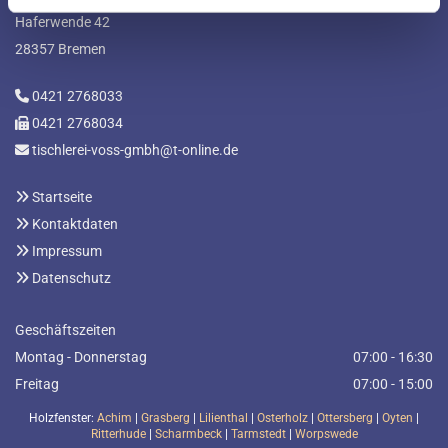
Haferwende 42
28357 Bremen
0421 2768033

0421 2768034

tischlerei-voss-gmbh@t-online.de

Startseite

Kontaktdaten

Impressum

Datenschutz

Geschäftszeiten
Montag - Donnerstag
07:00 - 16:30
Freitag
07:00 - 15:00
Holzfenster:
Achim
|
Grasberg
|
Lilienthal
|
Osterholz
|
Ottersberg
|
Oyten
|
Ritterhude
|
Scharmbeck
|
Tarmstedt
|
Worpswede