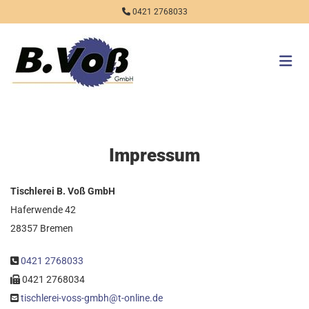
Zum Inhalt springen

0421 2768033
Impressum
Tisch­le­rei B. Voß GmbH
Haferwende 42
28357 Bremen
0421 2768033

0421 2768034

tisch­le­rei-voss-gmbh@​t-​online.​de
