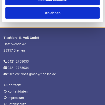
rund um die in­di­vi­du­el­le Ge­stal­tung mit Holz aus einer Hand und
set­zen bei Ihren Küns­ten Ideen auf die hoch­wer­ti­ge Ar­beit un­se­rer
Pro­fis.
Ablehnen
Tischlerei B. Voß GmbH
Haferwende 42
28357 Bremen
0421 2768033

0421 2768034

tischlerei-voss-gmbh@t-online.de

Startseite

Kontaktdaten

Impressum

Datenschutz
