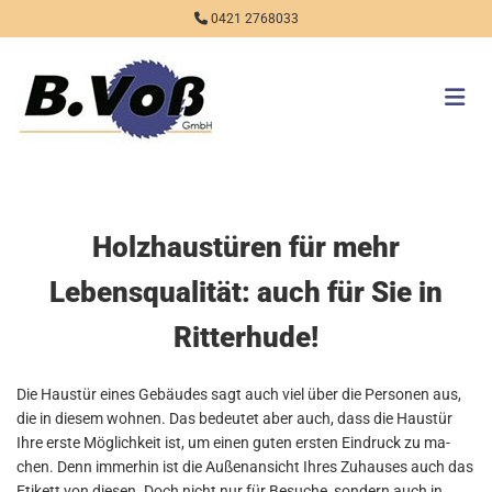
Zum Inhalt springen

0421 2768033
Holzhaustüren für mehr
Lebensqualität: auch für Sie in
Ritterhude!
Die Haus­tür eines Ge­bäu­des sagt auch viel über die Per­so­nen aus,
die in die­sem woh­nen. Das be­deu­tet aber auch, dass die Haus­tür
Ihre erste Mög­lich­keit ist, um einen guten ers­ten Ein­druck zu ma­
chen. Denn im­mer­hin ist die Au­ßen­an­sicht Ihres Zu­hau­ses auch das
Eti­kett von die­sen. Doch nicht nur für Be­su­che, son­dern auch in