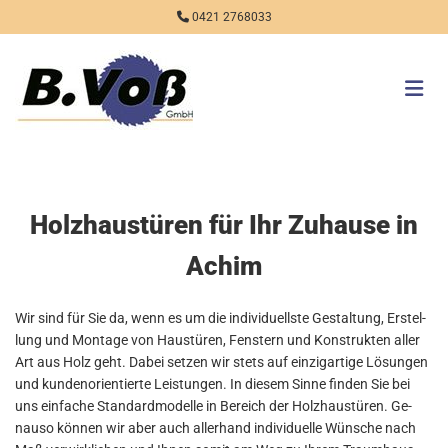
Zum Inhalt springen

0421 2768033
Holzhaustüren für Ihr Zuhause in
Achim
Wir sind für Sie da, wenn es um die in­di­vi­du­ells­te Ge­stal­tung, Er­stel­
lung und Mon­ta­ge von Haus­tü­ren, Fens­tern und Kon­struk­ten aller
Art aus Holz geht. Dabei set­zen wir stets auf ein­zig­ar­ti­ge Lö­sun­gen
und kun­den­ori­en­tier­te Leis­tun­gen. In die­sem Sinne fin­den Sie bei
uns ein­fa­che Stan­dard­mo­del­le in Be­reich der Holz­haus­tü­ren. Ge­
nau­so kön­nen wir aber auch al­ler­hand in­di­vi­du­el­le Wün­sche nach