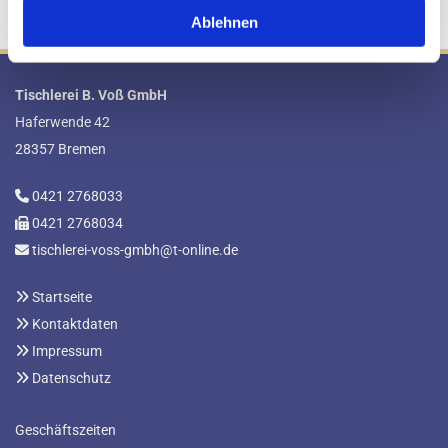
Ablehnen
Tischlerei B. Voß GmbH
Haferwende 42
28357 Bremen
0421 2768033

0421 2768034

tischlerei-voss-gmbh@t-online.de

Startseite

Kontaktdaten

Impressum

Datenschutz

Geschäftszeiten