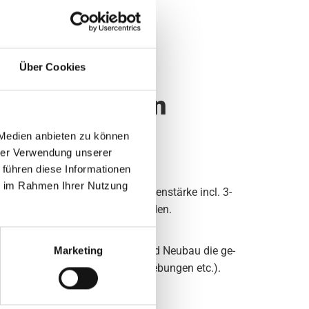
n und mehr
Über Cookies
nster-Lösungen
 Medien anbieten zu können
hrer Verwendung unserer
 führen diese Informationen
ie im Rahmen Ihrer Nutzung
n­nen auch Fens­ter mit 90 mm Rah­men­stär­ke incl. 3-
r­ke ge­lie­fert und mon­tiert wer­den.
 rea­li­siert wer­den.
r lie­fern und mon­tie­ren im Alt- und Neu­bau die ge­
Marketing
s­ten DIN-Vor­schrif­ten (z. B. Ab­kle­bun­gen etc.).