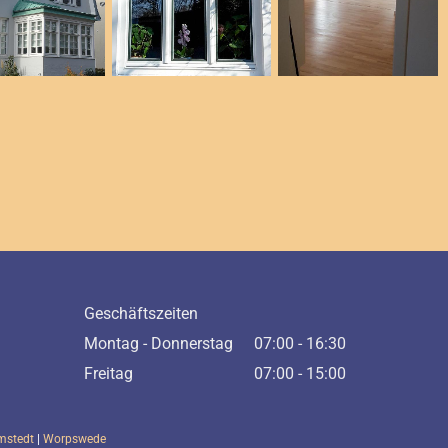
Geschäftszeiten
Montag - Donnerstag
07:00 - 16:30
Freitag
07:00 - 15:00
mstedt
|
Worpswede