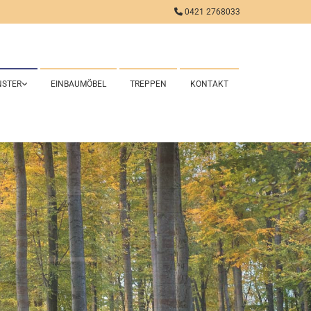

0421 2768033
NSTER
EINBAUMÖBEL
TREPPEN
KONTAKT