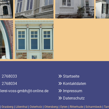
1 2768033
Startseite

 2768034
Kontaktdaten

hlerei-voss-gmbh@t-online.de
Impressum

Datenschutz

|
Grasberg
|
Lilienthal
|
Osterholz
|
Ottersberg
|
Oyten
|
Ritterhude
|
Scharmbeck
|
Tar