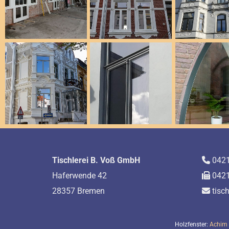
Tischlerei B. Voß GmbH
042

Haferwende 42
0421

28357 Bremen
tisc

Holzfenster:
Achim