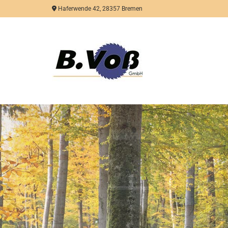
Zum Inhalt springen

Haferwende 42, 28357 Bremen