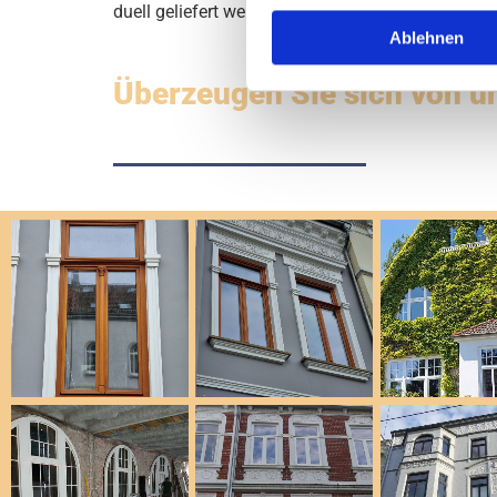
du­ell ge­lie­fert wer­den.
Ablehnen
Überzeugen Sie sich von u